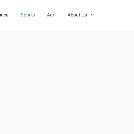
ance
Sports
Agri
About Us